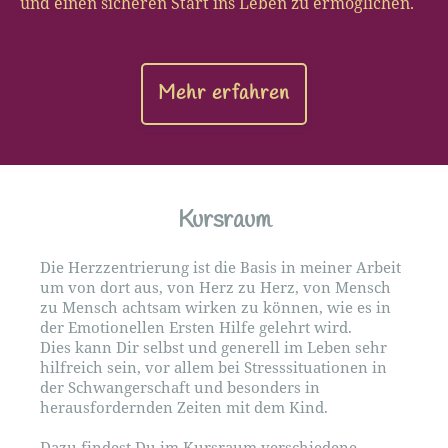
und einen sicheren Start ins Leben zu ermöglichen.
Mehr erfahren
Kursraum
Die Herzzentrierung ist die Basis in meiner Arbeit
um von dort aus, von Herz zu Herz, von Mensch
zu Mensch achtsam wirken zu können, wie es in
der Emotionellen Ersten Hilfe gelehrt wird.
Dies kann Dir selbst und generell im Leben sehr
hilfreich sein, vor allem bei Stresssituationen in
der Schwangerschaft und besonders in
herausfordernden Zeiten mit dem Kind.
Dazu findest Du im Kursraum verschiedene